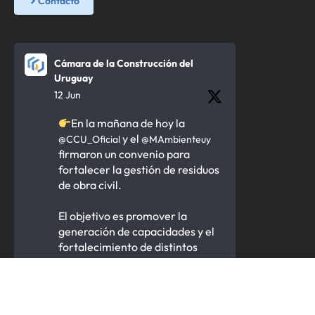
Contacto
Cámara de la Construcción del
Uruguay
12 Jun
En la mañana de hoy la
y el
@CCU_Oficial
@MAmbienteuy
firmaron un convenio para
fortalecer la gestión de residuos
de obra civil.
El objetivo es promover la
generación de capacidades y el
fortalecimiento de distintos
actores para procesar y valorizar
los ROC.
4
2
1
Twitter