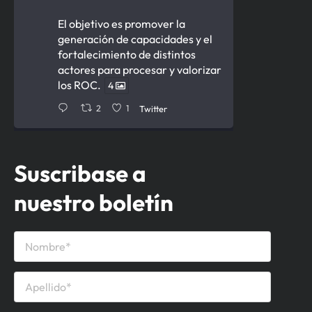
El objetivo es promover la
generación de capacidades y el
fortalecimiento de distintos
actores para procesar y valorizar
los ROC.
4
2
1
Twitter
Cámara de la Construcción del
Suscribase a
Uruguay Retuiteado
nuestro boletín
Ministerio de Ambiente
12 Jun
Firmamos acuerdo para la
gestión de
de obras
#residuos
civiles con la
.
@CCU_Oficial
Permitirá avanzar en generar
capacidades para procesar y