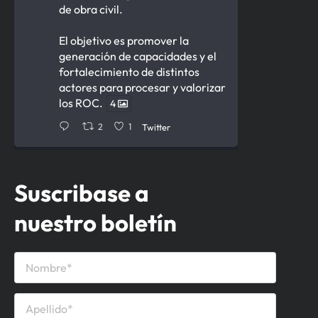
de obra civil.
El objetivo es promover la
generación de capacidades y el
fortalecimiento de distintos
actores para procesar y valorizar
los ROC.
4
2
1
Twitter
Cámara de la Construcción del
Suscribase a
Uruguay Retuiteado
nuestro boletín
Ministerio de Ambiente
12 Jun
Firmamos acuerdo para la
gestión de
de obras
#residuos
civiles con la
.
@CCU_Oficial
Permitirá avanzar en generar