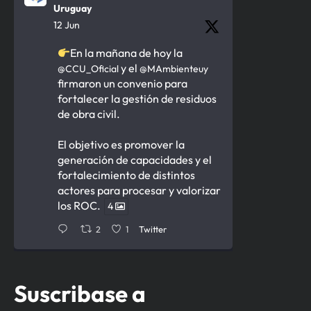
Uruguay
12 Jun
En la mañana de hoy la
y el
@CCU_Oficial
@MAmbienteuy
firmaron un convenio para
fortalecer la gestión de residuos
de obra civil.
El objetivo es promover la
generación de capacidades y el
fortalecimiento de distintos
actores para procesar y valorizar
los ROC.
4
2
1
Twitter
Cámara de la Construcción del
Suscribase a
Uruguay Retuiteado