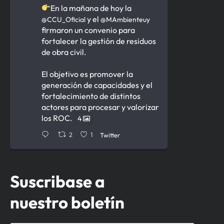
En la mañana de hoy la
y el
@CCU_Oficial
@MAmbienteuy
firmaron un convenio para
fortalecer la gestión de residuos
de obra civil.
El objetivo es promover la
generación de capacidades y el
fortalecimiento de distintos
actores para procesar y valorizar
los ROC.
4
2
1
Twitter
Cámara de la Construcción del
Suscribase a
Uruguay Retuiteado
nuestro boletín
Ministerio de Ambiente
12 Jun
Firmamos acuerdo para la