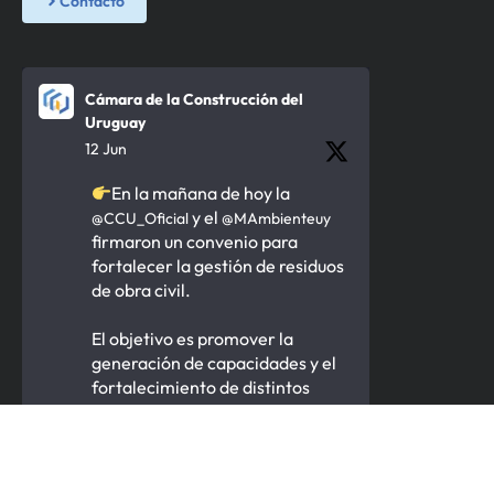
Contacto
Cámara de la Construcción del
Uruguay
12 Jun
En la mañana de hoy la
y el
@CCU_Oficial
@MAmbienteuy
firmaron un convenio para
fortalecer la gestión de residuos
de obra civil.
El objetivo es promover la
generación de capacidades y el
fortalecimiento de distintos
actores para procesar y valorizar
los ROC.
4
2
1
Twitter