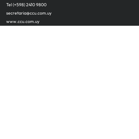
Tel (+598) 2410 9800
secretaria@ccu.com.uy
www.ccu.com.uy
Contacto
Cámara de la Construcción del
Uruguay
12 Jun
En la mañana de hoy la
y el
@CCU_Oficial
@MAmbienteuy
firmaron un convenio para
fortalecer la gestión de residuos
de obra civil.
El objetivo es promover la