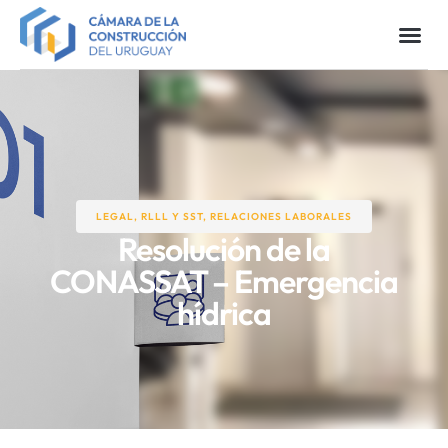
LEGAL, RLLL Y SST
,
RELACIONES LABORALES​
Resolución de la
CONASSAT – Emergencia
hídrica