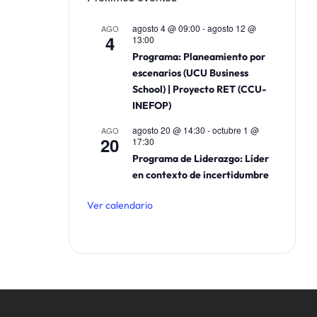
agosto 4 @ 09:00
-
agosto 12 @
AGO
4
13:00
Programa: Planeamiento por
escenarios (UCU Business
School) | Proyecto RET (CCU-
INEFOP)
agosto 20 @ 14:30
-
octubre 1 @
AGO
20
17:30
Programa de Liderazgo: Líder
en contexto de incertidumbre
Ver calendario