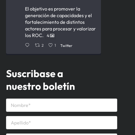
El objetivo es promover la
generación de capacidades y el
fortalecimiento de distintos
actores para procesar y valorizar
los ROC.
4
2
1
Twitter
Cámara de la Construcción del
Suscribase a
Uruguay Retuiteado
nuestro boletín
Ministerio de Ambiente
12 Jun
Firmamos acuerdo para la
gestión de
de obras
#residuos
civiles con la
.
@CCU_Oficial
Permitirá avanzar en generar
capacidades para procesar y