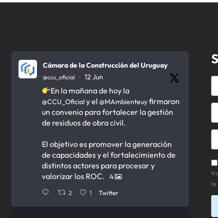
S
Cámara de la Construcción del Uruguay
12 Jun
@ccu_oficial
·
En la mañana de hoy la
y el
firmaron
@CCU_Oficial
@MAmbienteuy
un convenio para fortalecer la gestión
de residuos de obra civil.
El objetivo es promover la generación
de capacidades y el fortalecimiento de
distintos actores para procesar y
tr
valorizar los ROC.
4
la
2
1
Twitter