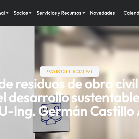
nal
Socios
Servicios y Recursos
Novedades
Calend
PROYECTOS E INICIATIVAS
de residuos de obra civil
l desarrollo sustentabl
CU-Ing. Germán Castillo