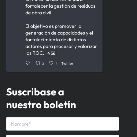
fortalecer la gestión de residuos
de obra civil.
El objetivo es promover la
generación de capacidades y el
fortalecimiento de distintos
actores para procesar y valorizar
los ROC.
4
2
1
Twitter
Cámara de la Construcción del
Suscribase a
Uruguay Retuiteado
nuestro boletín
Ministerio de Ambiente
12 Jun
Firmamos acuerdo para la
gestión de
de obras
#residuos
civiles con la
.
@CCU_Oficial